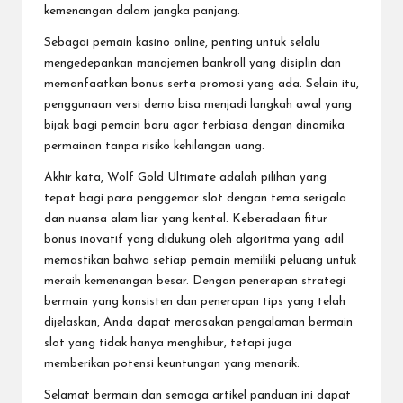
kemenangan dalam jangka panjang.
Sebagai pemain kasino online, penting untuk selalu
mengedepankan manajemen bankroll yang disiplin dan
memanfaatkan bonus serta promosi yang ada. Selain itu,
penggunaan versi demo bisa menjadi langkah awal yang
bijak bagi pemain baru agar terbiasa dengan dinamika
permainan tanpa risiko kehilangan uang.
Akhir kata, Wolf Gold Ultimate adalah pilihan yang
tepat bagi para penggemar slot dengan tema serigala
dan nuansa alam liar yang kental. Keberadaan fitur
bonus inovatif yang didukung oleh algoritma yang adil
memastikan bahwa setiap pemain memiliki peluang untuk
meraih kemenangan besar. Dengan penerapan strategi
bermain yang konsisten dan penerapan tips yang telah
dijelaskan, Anda dapat merasakan pengalaman bermain
slot yang tidak hanya menghibur, tetapi juga
memberikan potensi keuntungan yang menarik.
Selamat bermain dan semoga artikel panduan ini dapat