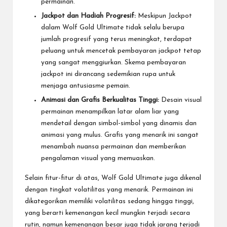
permainan.
Jackpot dan Hadiah Progresif:
Meskipun Jackpot
dalam Wolf Gold Ultimate tidak selalu berupa
jumlah progresif yang terus meningkat, terdapat
peluang untuk mencetak pembayaran jackpot tetap
yang sangat menggiurkan. Skema pembayaran
jackpot ini dirancang sedemikian rupa untuk
menjaga antusiasme pemain.
Animasi dan Grafis Berkualitas Tinggi:
Desain visual
permainan menampilkan latar alam liar yang
mendetail dengan simbol-simbol yang dinamis dan
animasi yang mulus. Grafis yang menarik ini sangat
menambah nuansa permainan dan memberikan
pengalaman visual yang memuaskan.
Selain fitur-fitur di atas, Wolf Gold Ultimate juga dikenal
dengan tingkat volatilitas yang menarik. Permainan ini
dikategorikan memiliki volatilitas sedang hingga tinggi,
yang berarti kemenangan kecil mungkin terjadi secara
rutin, namun kemenangan besar juga tidak jarang terjadi