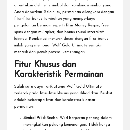
ditentukan oleh jenis simbol dan kombinasi simbol yang
Anda dapatkan. Selain itu, permainan dilengkapi dengan
fitur-fitur bonus tambahan yang memperkaya
pengalaman bermain seperti fitur Money Respin, free
spins dengan multiplier, dan bonus round interaktif
lainnya. Kombinasi mekanik dasar dengan fitur bonus
inilah yang membuat Wolf Gold Ultimate semakin
menarik dan penuh potensi kemenangan.
Fitur Khusus dan
Karakteristik Permainan
Salah satu daya tarik utama Wolf Gold Ultimate
terletak pada fitur-fitur khusus yang dihadirkan. Berikut
adalah beberapa fitur dan karakteristik dasar
permainan:
Simbol Wild:
Simbol Wild berperan penting dalam
meningkatkan peluang kemenangan. Tidak hanya