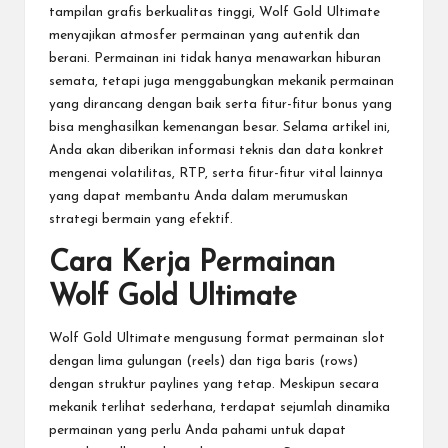
tampilan grafis berkualitas tinggi, Wolf Gold Ultimate
menyajikan atmosfer permainan yang autentik dan
berani. Permainan ini tidak hanya menawarkan hiburan
semata, tetapi juga menggabungkan mekanik permainan
yang dirancang dengan baik serta fitur-fitur bonus yang
bisa menghasilkan kemenangan besar. Selama artikel ini,
Anda akan diberikan informasi teknis dan data konkret
mengenai volatilitas, RTP, serta fitur-fitur vital lainnya
yang dapat membantu Anda dalam merumuskan
strategi bermain yang efektif.
Cara Kerja Permainan
Wolf Gold Ultimate
Wolf Gold Ultimate mengusung format permainan slot
dengan lima gulungan (reels) dan tiga baris (rows)
dengan struktur paylines yang tetap. Meskipun secara
mekanik terlihat sederhana, terdapat sejumlah dinamika
permainan yang perlu Anda pahami untuk dapat