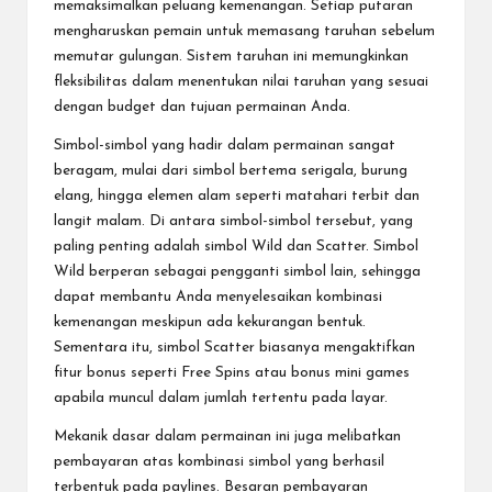
memaksimalkan peluang kemenangan. Setiap putaran
mengharuskan pemain untuk memasang taruhan sebelum
memutar gulungan. Sistem taruhan ini memungkinkan
fleksibilitas dalam menentukan nilai taruhan yang sesuai
dengan budget dan tujuan permainan Anda.
Simbol-simbol yang hadir dalam permainan sangat
beragam, mulai dari simbol bertema serigala, burung
elang, hingga elemen alam seperti matahari terbit dan
langit malam. Di antara simbol-simbol tersebut, yang
paling penting adalah simbol Wild dan Scatter. Simbol
Wild berperan sebagai pengganti simbol lain, sehingga
dapat membantu Anda menyelesaikan kombinasi
kemenangan meskipun ada kekurangan bentuk.
Sementara itu, simbol Scatter biasanya mengaktifkan
fitur bonus seperti Free Spins atau bonus mini games
apabila muncul dalam jumlah tertentu pada layar.
Mekanik dasar dalam permainan ini juga melibatkan
pembayaran atas kombinasi simbol yang berhasil
terbentuk pada paylines. Besaran pembayaran