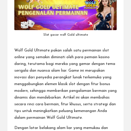
K
Slot gacor wolf Gold ultimate
Wolf Gold Ultimate pakan salah satu permainan
slot
online yang semakin diminati oleh para pemain kasino
daring, terutama bagi mereka yang gemar dengan tema
serigala dan nuansa alam liar. Game ini merupakan
inovasi dari penyedia perangkat lunak terkemuka yang
menggabungkan elemen klasik slot dengan fitur bonus
modern, sehingga memberikan pengalaman bermain yang
dinamis dan mendebarkan. Artikel ini akan membahas
secara rinci cara bermain, fitur khusus, serta strategi dan
tips untuk meningkatkan peluang kemenangan Anda
dalam permainan Wolf Gold Ultimate.
Dengan latar belakang alam liar yang memukau dan