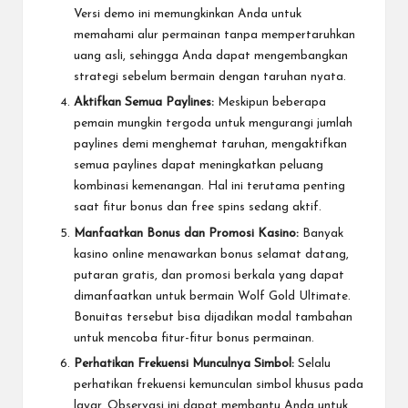
Versi demo ini memungkinkan Anda untuk
memahami alur permainan tanpa mempertaruhkan
uang asli, sehingga Anda dapat mengembangkan
strategi sebelum bermain dengan taruhan nyata.
Aktifkan Semua Paylines:
Meskipun beberapa
pemain mungkin tergoda untuk mengurangi jumlah
paylines demi menghemat taruhan, mengaktifkan
semua paylines dapat meningkatkan peluang
kombinasi kemenangan. Hal ini terutama penting
saat fitur bonus dan free spins sedang aktif.
Manfaatkan Bonus dan Promosi Kasino:
Banyak
kasino online menawarkan bonus selamat datang,
putaran gratis, dan promosi berkala yang dapat
dimanfaatkan untuk bermain Wolf Gold Ultimate.
Bonuitas tersebut bisa dijadikan modal tambahan
untuk mencoba fitur-fitur bonus permainan.
Perhatikan Frekuensi Munculnya Simbol:
Selalu
perhatikan frekuensi kemunculan simbol khusus pada
layar. Observasi ini dapat membantu Anda untuk