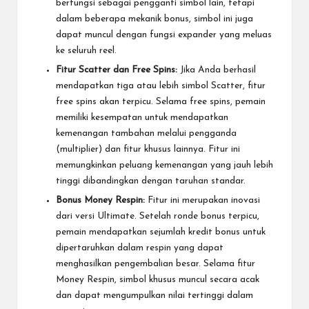
berfungsi sebagai pengganti simbol lain, tetapi
dalam beberapa mekanik bonus, simbol ini juga
dapat muncul dengan fungsi expander yang meluas
ke seluruh reel.
Fitur Scatter dan Free Spins:
Jika Anda berhasil
mendapatkan tiga atau lebih simbol Scatter, fitur
free spins akan terpicu. Selama free spins, pemain
memiliki kesempatan untuk mendapatkan
kemenangan tambahan melalui pengganda
(multiplier) dan fitur khusus lainnya. Fitur ini
memungkinkan peluang kemenangan yang jauh lebih
tinggi dibandingkan dengan taruhan standar.
Bonus Money Respin:
Fitur ini merupakan inovasi
dari versi Ultimate. Setelah ronde bonus terpicu,
pemain mendapatkan sejumlah kredit bonus untuk
dipertaruhkan dalam respin yang dapat
menghasilkan pengembalian besar. Selama fitur
Money Respin, simbol khusus muncul secara acak
dan dapat mengumpulkan nilai tertinggi dalam