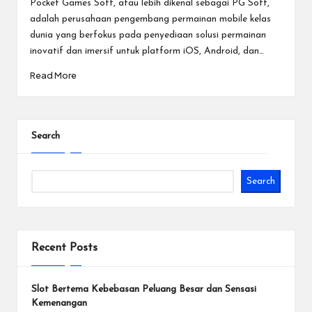
Pocket Games Soft, atau lebih dikenal sebagai PG Soft,
adalah perusahaan pengembang permainan mobile kelas
dunia yang berfokus pada penyediaan solusi permainan
inovatif dan imersif untuk platform iOS, Android, dan…
Read More
Search
Search
Recent Posts
Slot Bertema Kebebasan Peluang Besar dan Sensasi
Kemenangan