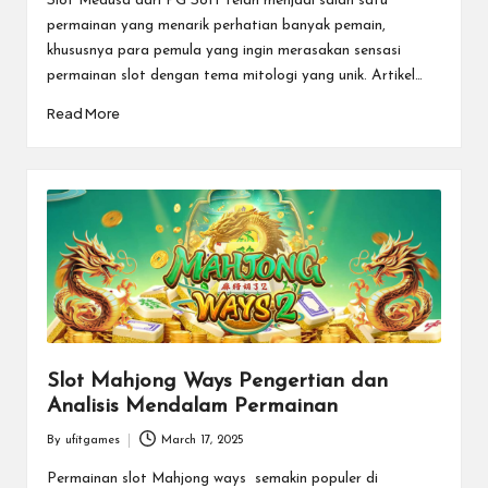
K
Slot Medusa dari PG Soft telah menjadi salah satu
permainan yang menarik perhatian banyak pemain,
khususnya para pemula yang ingin merasakan sensasi
permainan slot dengan tema mitologi yang unik. Artikel…
Read More
Slot Mahjong Ways Pengertian dan
Analisis Mendalam Permainan
By
ufitgames
March 17, 2025
Posted
by
Permainan slot Mahjong ways semakin populer di