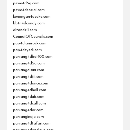
pewe4d5g.com
pewe4dsocial.com
kenangan4dsake.com
bbtn4dcandy.com
altondel1.com
CouncilOfCouncils.com
pap4djamrock.com
pap4dsyedi.com
panjang4dbet100.com
panjang4d5g.com
panjangdisini.com
panjang4djili.com
panjang4dance.com
panjang4dhall.com
panjang4dub.com
panjang4dcall.com
panjang4dor.com
panjanginaja.com
panjang4dtafari.com