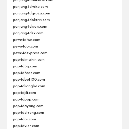
panjang4donelove.com
panjang4dmixo.com
panjang4dgroza.com
panjang4doktrin.com
panjang4dwaw.com
panjang4dzx.com
pewe4dfun.com
pewe4dor.com
pewe4dexpress.com
pap4dimainin.com
pap4d5g.com
pap4dfeat.com
pap4dbet100.com
pap4dliangbe.com
pap4djili.com
pap4dpop.com
pap4dayang.com
pap4dstrong.com
pap4dor.com
pap4dviet.com