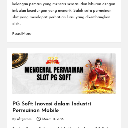
kalangan pemain yang mencari sensasi dan hiburan dengan
imbalan keuntungan yang menarik. Salah satu permainan
slot yang mendapat perhatian luas, yang dikembangkan
oleh…
Read More
PG Soft: Inovasi dalam Industri
Permainan Mobile
By
ufitgames
March 11, 2025
Posted
by