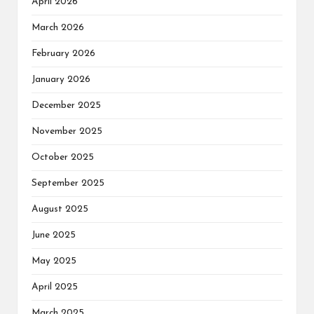
April 2026
March 2026
February 2026
January 2026
December 2025
November 2025
October 2025
September 2025
August 2025
June 2025
May 2025
April 2025
March 2025