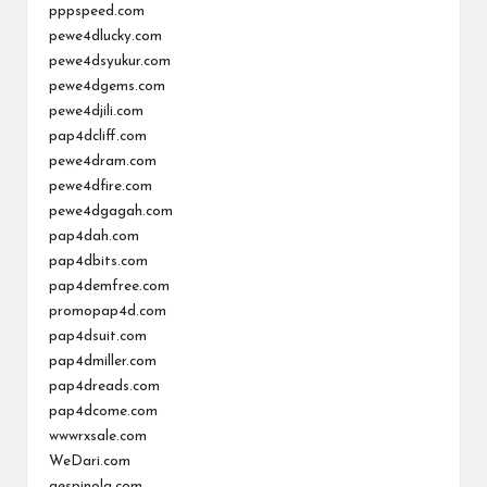
pppspeed.com
pewe4dlucky.com
pewe4dsyukur.com
pewe4dgems.com
pewe4djili.com
pap4dcliff.com
pewe4dram.com
pewe4dfire.com
pewe4dgagah.com
pap4dah.com
pap4dbits.com
pap4demfree.com
promopap4d.com
pap4dsuit.com
pap4dmiller.com
pap4dreads.com
pap4dcome.com
wwwrxsale.com
WeDari.com
aespinola.com