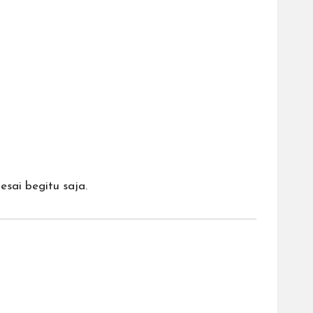
sai begitu saja.