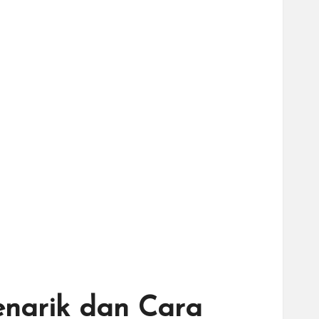
narik dan Cara