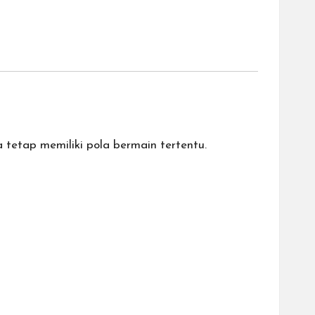
etap memiliki pola bermain tertentu.