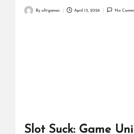
H
By
ufitgames
April 13, 2026
No Comm
K
Posted
by
Slot Suck: Game Un