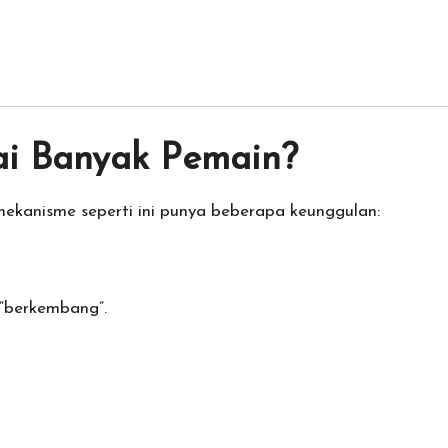
kai Banyak Pemain?
ekanisme seperti ini punya beberapa keunggulan:
 “berkembang”.