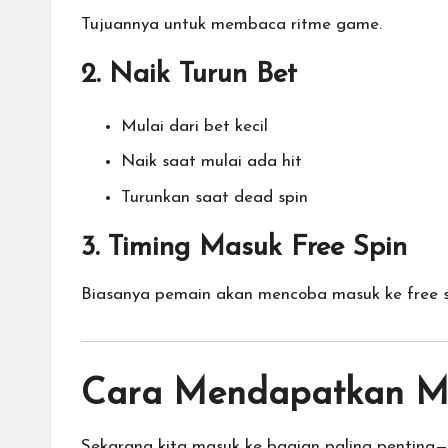
Tujuannya untuk membaca ritme game.
2. Naik Turun Bet
Mulai dari bet kecil
Naik saat mulai ada hit
Turunkan saat dead spin
3. Timing Masuk Free Spin
Biasanya pemain akan mencoba masuk ke free s
Cara Mendapatkan Ma
Sekarang kita masuk ke bagian paling penting—