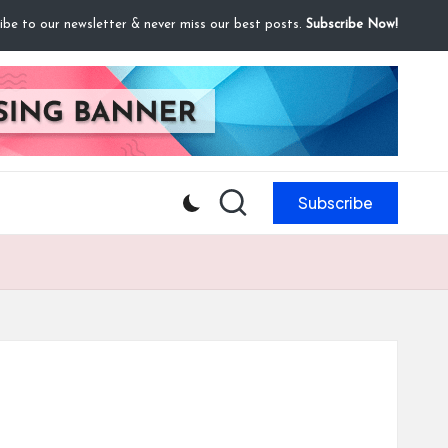
ibe to our newsletter & never miss our best posts.
Subscribe Now!
Subscribe