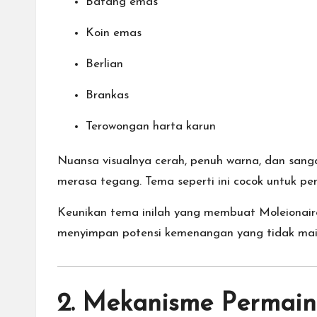
Batang emas
Koin emas
Berlian
Brankas
Terowongan harta karun
Nuansa visualnya cerah, penuh warna, dan san
merasa tegang. Tema seperti ini cocok untuk pe
Keunikan tema inilah yang membuat Moleionaire 
menyimpan potensi kemenangan yang tidak mai
2. Mekanisme Permain