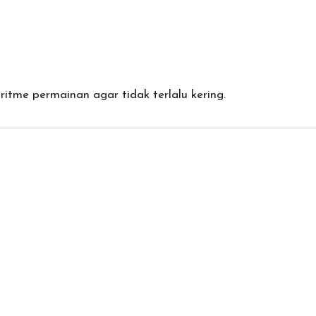
ritme permainan agar tidak terlalu kering.