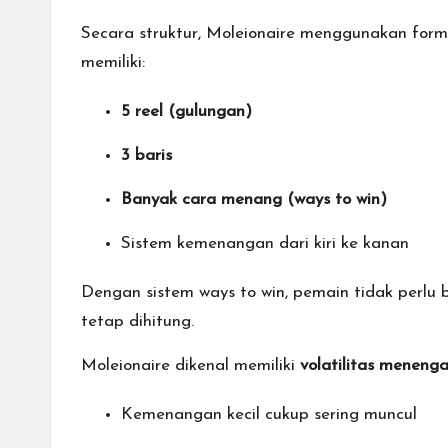
Secara struktur, Moleionaire menggunakan for
memiliki:
5 reel (gulungan)
3 baris
Banyak cara menang (ways to win)
Sistem kemenangan dari kiri ke kanan
Dengan sistem ways to win, pemain tidak perlu 
tetap dihitung.
Moleionaire dikenal memiliki
volatilitas menenga
Kemenangan kecil cukup sering muncul