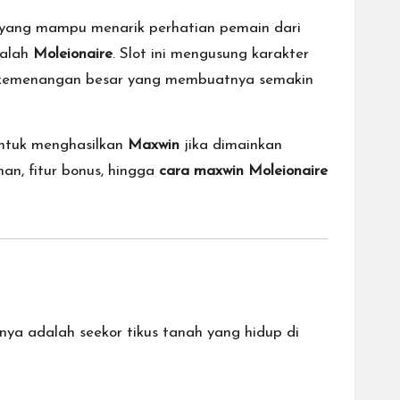
ik yang mampu menarik perhatian pemain dari
dalah
Moleionaire
. Slot ini mengusung karakter
nsi kemenangan besar yang membuatnya semakin
untuk menghasilkan
Maxwin
jika dimainkan
an, fitur bonus, hingga
cara maxwin Moleionaire
a adalah seekor tikus tanah yang hidup di