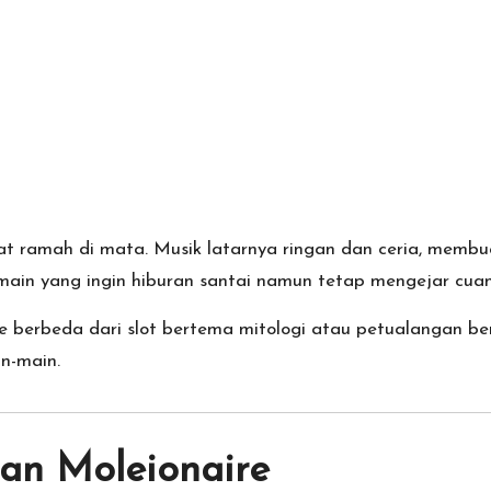
gat ramah di mata. Musik latarnya ringan dan ceria, mem
main yang ingin hiburan santai namun tetap mengejar cuan
berbeda dari slot bertema mitologi atau petualangan bera
n-main.
an Moleionaire