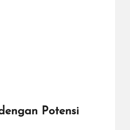
 dengan Potensi