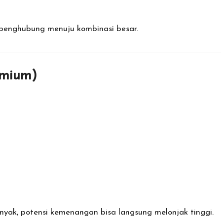
penghubung menuju kombinasi besar.
emium)
nyak, potensi kemenangan bisa langsung melonjak tinggi.