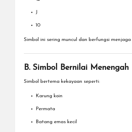
J
10
Simbol ini sering muncul dan berfungsi menjaga 
B. Simbol Bernilai Menengah
Simbol bertema kekayaan seperti:
Karung koin
Permata
Batang emas kecil