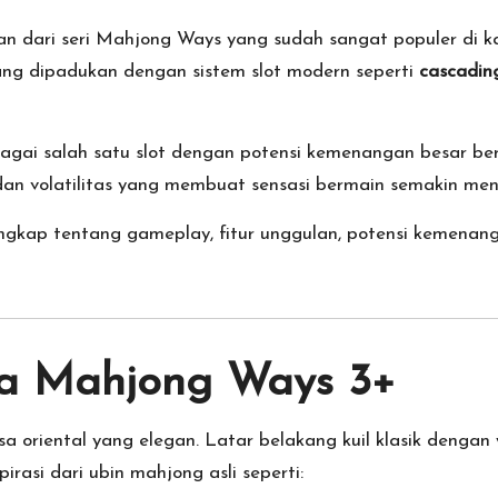
an dari seri Mahjong Ways yang sudah sangat populer di k
ng dipadukan dengan sistem slot modern seperti
cascading
agai salah satu slot dengan potensi kemenangan besar b
dan volatilitas yang membuat sensasi bermain semakin me
engkap tentang gameplay, fitur unggulan, potensi kemenan
a Mahjong Ways 3+
oriental yang elegan. Latar belakang kuil klasik denga
rasi dari ubin mahjong asli seperti: