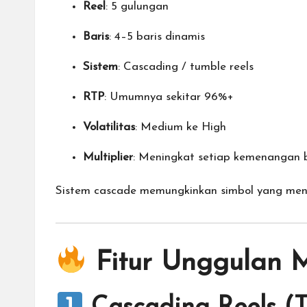
Reel
: 5 gulungan
Baris
: 4–5 baris dinamis
Sistem
: Cascading / tumble reels
RTP
: Umumnya sekitar 96%+
Volatilitas
: Medium ke High
Multiplier
: Meningkat setiap kemenangan b
Sistem cascade memungkinkan simbol yang mena
Fitur Unggulan 