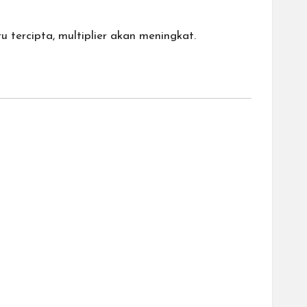
u tercipta, multiplier akan meningkat.