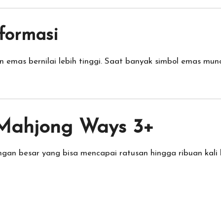
formasi
n emas bernilai lebih tinggi. Saat banyak simbol emas mu
Mahjong Ways 3+
an besar yang bisa mencapai ratusan hingga ribuan kali l