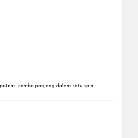
potensi combo panjang dalam satu spin.