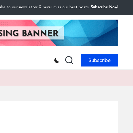
ibe to our newsletter & never miss our best posts.
Subscribe Now!
Subscribe