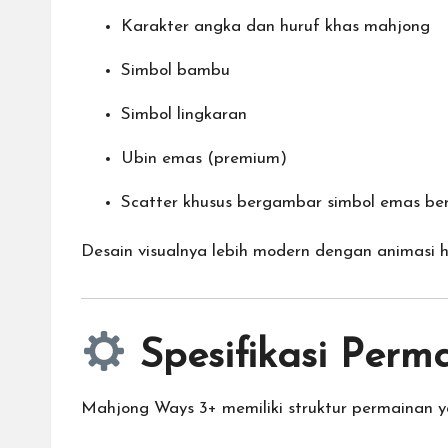
Karakter angka dan huruf khas mahjong
Simbol bambu
Simbol lingkaran
Ubin emas (premium)
Scatter khusus bergambar simbol emas be
Desain visualnya lebih modern dengan animasi h
Spesifikasi Perm
Mahjong Ways 3+ memiliki struktur permainan y