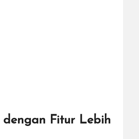
 dengan Fitur Lebih