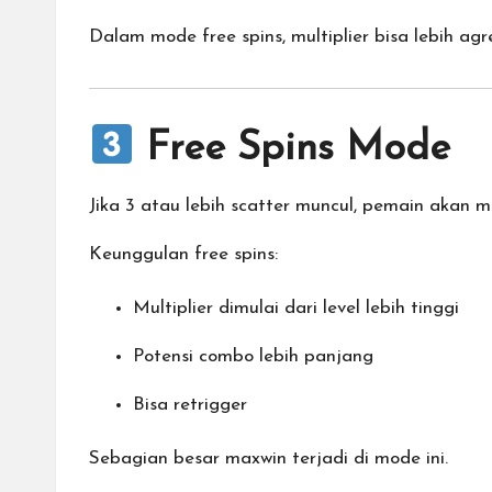
Dalam mode free spins, multiplier bisa lebih agr
Free Spins Mode
Jika 3 atau lebih scatter muncul, pemain akan m
Keunggulan free spins:
Multiplier dimulai dari level lebih tinggi
Potensi combo lebih panjang
Bisa retrigger
Sebagian besar maxwin terjadi di mode ini.