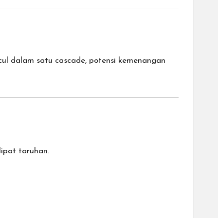
ncul dalam satu cascade, potensi kemenangan
ipat taruhan.