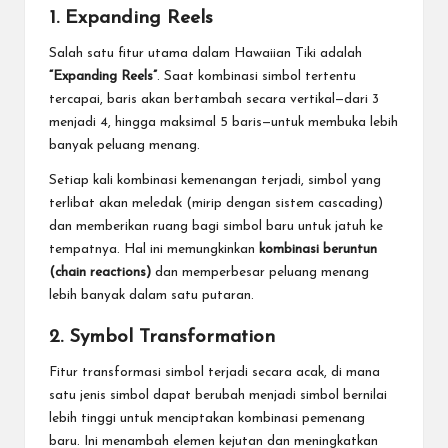
1.
Expanding Reels
Salah satu fitur utama dalam Hawaiian Tiki adalah
“Expanding Reels”
. Saat kombinasi simbol tertentu
tercapai, baris akan bertambah secara vertikal—dari 3
menjadi 4, hingga maksimal 5 baris—untuk membuka lebih
banyak peluang menang.
Setiap kali kombinasi kemenangan terjadi, simbol yang
terlibat akan meledak (mirip dengan sistem cascading)
dan memberikan ruang bagi simbol baru untuk jatuh ke
tempatnya. Hal ini memungkinkan
kombinasi beruntun
(chain reactions)
dan memperbesar peluang menang
lebih banyak dalam satu putaran.
2.
Symbol Transformation
Fitur transformasi simbol terjadi secara acak, di mana
satu jenis simbol dapat berubah menjadi simbol bernilai
lebih tinggi untuk menciptakan kombinasi pemenang
baru. Ini menambah elemen kejutan dan meningkatkan