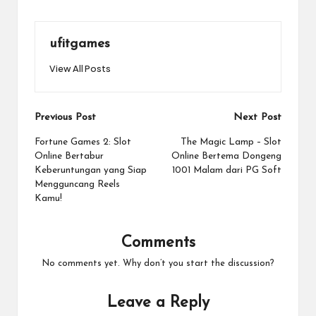
ufitgames
View All Posts
Post
Previous Post
Next Post
navigation
Fortune Games 2: Slot
The Magic Lamp – Slot
Online Bertabur
Online Bertema Dongeng
Keberuntungan yang Siap
1001 Malam dari PG Soft
Mengguncang Reels
Kamu!
Comments
No comments yet. Why don’t you start the discussion?
Leave a Reply