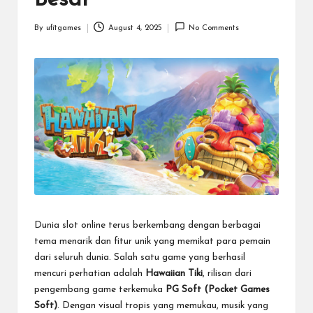
K
By
ufitgames
August 4, 2025
No Comments
Posted
by
Dunia slot online
terus berkembang dengan berbagai
tema menarik dan fitur unik yang memikat para pemain
dari seluruh dunia. Salah satu game yang berhasil
mencuri perhatian adalah
Hawaiian Tiki
, rilisan dari
pengembang game terkemuka
PG Soft (Pocket Games
Soft)
. Dengan visual tropis yang memukau, musik yang