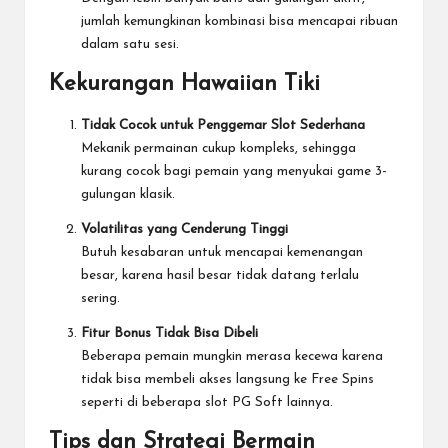
jumlah kemungkinan kombinasi bisa mencapai ribuan
dalam satu sesi.
Kekurangan Hawaiian Tiki
Tidak Cocok untuk Penggemar Slot Sederhana
Mekanik permainan cukup kompleks, sehingga
kurang cocok bagi pemain yang menyukai game 3-
gulungan klasik.
Volatilitas yang Cenderung Tinggi
Butuh kesabaran untuk mencapai kemenangan
besar, karena hasil besar tidak datang terlalu
sering.
Fitur Bonus Tidak Bisa Dibeli
Beberapa pemain mungkin merasa kecewa karena
tidak bisa membeli akses langsung ke Free Spins
seperti di beberapa slot PG Soft lainnya.
Tips dan Strategi Bermain