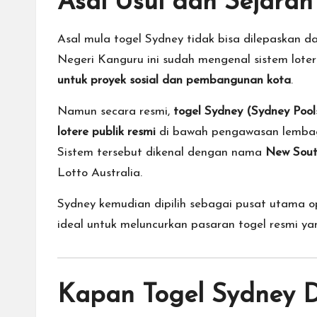
Asal Usul dan Sejarah
Asal mula togel Sydney tidak bisa dilepaskan dar
Negeri Kanguru ini sudah mengenal sistem lote
untuk proyek sosial dan pembangunan kota
.
Namun secara resmi,
togel Sydney (Sydney Pool
lotere publik resmi
di bawah pengawasan lembag
Sistem tersebut dikenal dengan nama
New Sout
Lotto Australia.
Sydney kemudian dipilih sebagai pusat utama 
ideal untuk meluncurkan pasaran togel resmi y
Kapan Togel Sydney Di