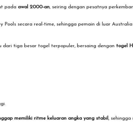
kat pada
awal 2000-an
, seiring dengan pesatnya perkemba
 Pools secara real-time, sehingga pemain di luar Australi
u dari tiga besar togel terpopuler, bersaing dengan
togel 
gi.
nggap memiliki ritme keluaran angka yang stabil
, sehingga