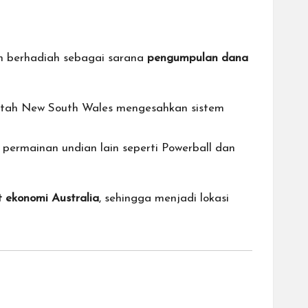
an berhadiah sebagai sarana
pengumpulan dana
intah New South Wales mengesahkan sistem
permainan undian lain seperti Powerball dan
t ekonomi Australia
, sehingga menjadi lokasi