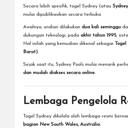
Secara lebih spesifik, togel Sydney (atau
Sydney
mulai dipublikasikan secara terbuka.
Awalnya, undian dilakukan
dua kali seminggu
dan
dukungan teknologi, pada
akhir tahun 1995
, sis
Hal inilah yang kemudian dikenal sebagai
Togel
Barat)
.
Sejak saat itu, Sydney Pools mulai menarik per
dan mudah diakses secara online.
Lembaga Pengelola R
Togel Sydney dikelola oleh lembaga resmi ber
bagian New South Wales, Australia.