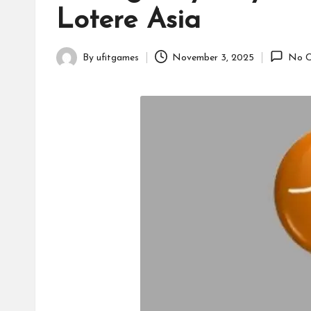
H
Lotere Asia
K
By
ufitgames
November 3, 2025
No C
Posted
by