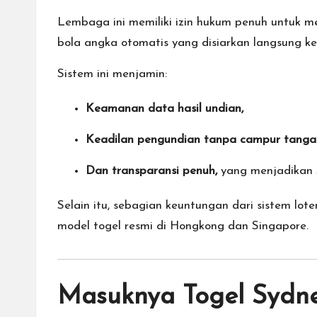
Lembaga ini memiliki izin hukum penuh untuk m
bola angka otomatis yang disiarkan langsung ke
Sistem ini menjamin:
Keamanan data hasil undian,
Keadilan pengundian tanpa campur tanga
Dan transparansi penuh,
yang menjadikan S
Selain itu, sebagian keuntungan dari sistem lot
model togel resmi di Hongkong dan Singapore.
Masuknya Togel Sydne