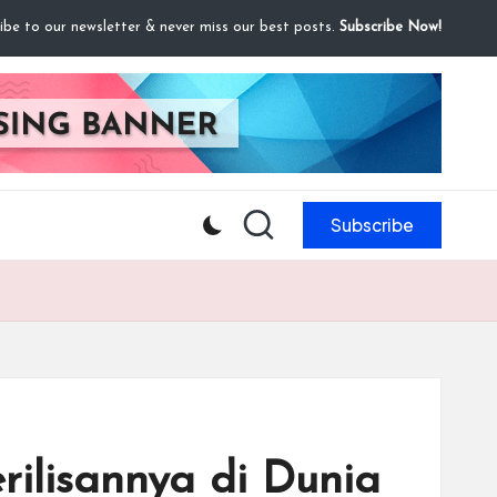
ibe to our newsletter & never miss our best posts.
Subscribe Now!
Subscribe
rilisannya di Dunia