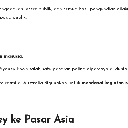
engadakan lotere publik, dan semua hasil pengundian dil
pada publik.
n manusia,
ydney Pools salah satu pasaran paling dipercaya di dunia.
ere resmi di Australia digunakan untuk
mendanai kegiatan so
y ke Pasar Asia