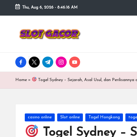
Thu, Aug 6, 2026
-
8:46:17 AM
Skip
to
T
content
o
g
facebook.com
twitter.com
t.me
instagram.com
youtube.com
el
Home
»
Togel Sydney – Sejarah, Asal Usul, dan Perilisannya 
P
a
it
Posted
casino online
Slot online
Togel Hongkong
toge
in
o
Togel Sydney – Se